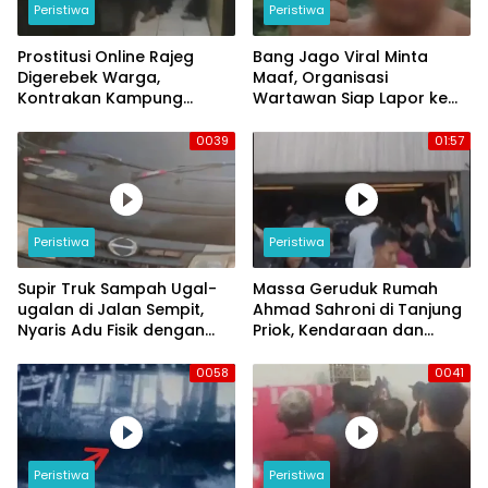
Peristiwa
Peristiwa
Prostitusi Online Rajeg
Bang Jago Viral Minta
Digerebek Warga,
Maaf, Organisasi
Kontrakan Kampung
Wartawan Siap Lapor ke
Larang Jadi Sorotan
Polresta Tangerang
0039
01:57
Peristiwa
Peristiwa
Supir Truk Sampah Ugal-
Massa Geruduk Rumah
ugalan di Jalan Sempit,
Ahmad Sahroni di Tanjung
Nyaris Adu Fisik dengan
Priok, Kendaraan dan
Pengendara Motor
Bangunan Hancur
0058
0041
Peristiwa
Peristiwa