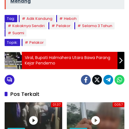
Menang
Tag:
Adik Kandung
Heboh
Kakaknya Sendiri
Pelakor
Selama 3 Tahun
Suami
Topik:
Pelakor
Viral, Bupati Halmahera Utara Bawa Parang
Kejar Pendemo
Pos Terkait
01:37
0057