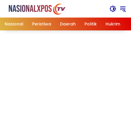
Langsung
ke
konten
Nasional
Peristiwa
Daerah
Politik
Hukrim