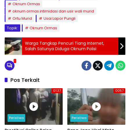
Oknum Ormas
oknum ormas intimidasi dan usir wali murid
Ortu Murid
Usai Lapor Pungli
Topik:
Oknum Ormas
Warga Tangkap Pencuri Tiang Internet,
Salah Satunya Diduga Oknum Polisi
1
Pos Terkait
01:37
0057
Peristiwa
Peristiwa