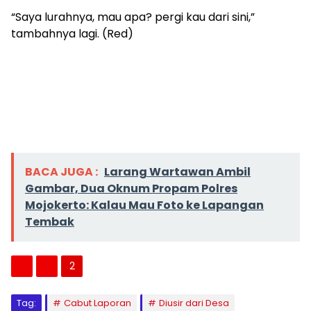
“Saya lurahnya, mau apa? pergi kau dari sini,”
tambahnya lagi. (Red)
BACA JUGA :
Larang Wartawan Ambil
Gambar, Dua Oknum Propam Polres
Mojokerto: Kalau Mau Foto ke Lapangan
Tembak
«
1
2
Tag:
Cabut Laporan
Diusir dari Desa