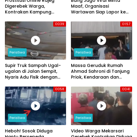
Prostitusi Online Rajeg
Bang Jago Viral Minta
Digerebek Warga,
Maaf, Organisasi
Kontrakan Kampung
Wartawan Siap Lapor ke
Larang Jadi Sorotan
Polresta Tangerang
0039
01:57
Peristiwa
Peristiwa
Supir Truk Sampah Ugal-
Massa Geruduk Rumah
ugalan di Jalan Sempit,
Ahmad Sahroni di Tanjung
Nyaris Adu Fisik dengan
Priok, Kendaraan dan
Pengendara Motor
Bangunan Hancur
0058
0041
Peristiwa
Peristiwa
Heboh! Sosok Diduga
Video Warga Mekarsari
Hantu Bersepeda
Gerebek Kontrakan Diduga