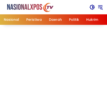
Langsung
ke
konten
Nasional
Peristiwa
Daerah
Politik
Hukrim