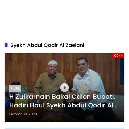
Syekh Abdul Qodir Al Zaelani
0044
Politik
H Zulkarnain Bakal Calon Bupati,
Hadiri Haul Syekh Abdul Qodir Al
Zaelani di Cilongok
Oktober 30, 2023