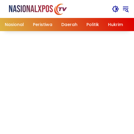
Langsung
ke
konten
Nasional
Peristiwa
Daerah
Politik
Hukrim