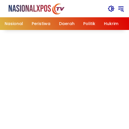
Langsung
ke
konten
Nasional
Peristiwa
Daerah
Politik
Hukrim