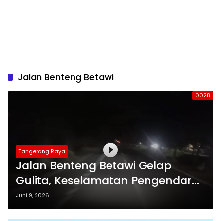
Jalan Benteng Betawi
0028
Tangerang Raya
Jalan Benteng Betawi Gelap
Gulita, Keselamatan Pengendara
Dipertaruhkan
Juni 9, 2026