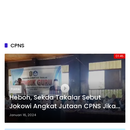
CPNS
01:45
Politik
Heboh, Sekda Takalar Sebut
Jokowi Angkat Jutaan CPNS Jika
Anaknya Menang
Januari 16, 2024