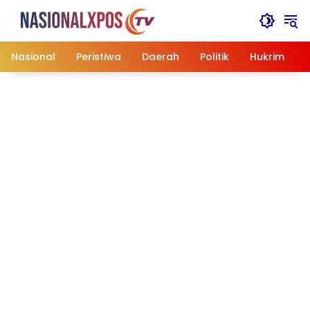
Langsung
ke
konten
Nasional
Peristiwa
Daerah
Politik
Hukrim