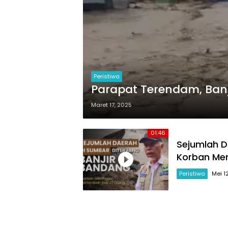
Peristiwa
Parapat Terendam, Ban
Maret 17, 2025
01:46
Sejumlah D
Korban Men
Peristiwa
Mei 1