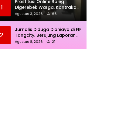
Prostitusi Online Rajeg
1
Digerebek Warga, Kontrakan
Kampung Larang Jadi
Agustus 3, 2026
66
Sorotan
Jurnalis Diduga Dianiaya di FIF
2
Tangcity, Berujung Laporan
Polisi
Agustus 8, 2026
21