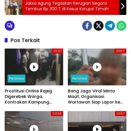
Jaksa Agung Tegaskan Kerugian Negara
Tembus Rp 300 T di Kasus Korupsi Timah
Pos Terkait
01:37
0057
Peristiwa
Peristiwa
Prostitusi Online Rajeg
Bang Jago Viral Minta
Digerebek Warga,
Maaf, Organisasi
Kontrakan Kampung
Wartawan Siap Lapor ke
Larang Jadi Sorotan
Polresta Tangerang
0039
01:57