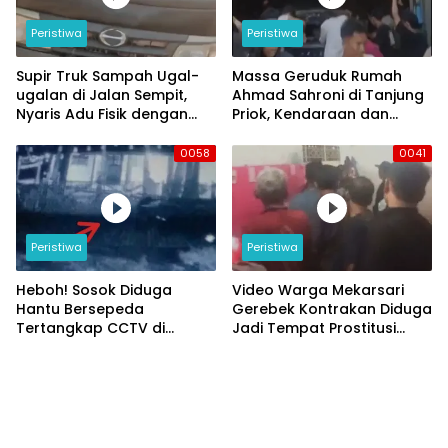
Peristiwa
Peristiwa
Supir Truk Sampah Ugal-
Massa Geruduk Rumah
ugalan di Jalan Sempit,
Ahmad Sahroni di Tanjung
Nyaris Adu Fisik dengan
Priok, Kendaraan dan
Pengendara Motor
Bangunan Hancur
0058
0041
Peristiwa
Peristiwa
Heboh! Sosok Diduga
Video Warga Mekarsari
Hantu Bersepeda
Gerebek Kontrakan Diduga
Tertangkap CCTV di
Jadi Tempat Prostitusi
Panongan
Online