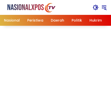
Langsung
ke
konten
Nasional
Peristiwa
Daerah
Politik
Hukrim