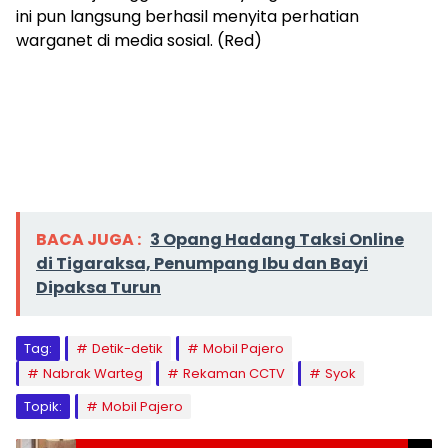
ini pun langsung berhasil menyita perhatian
warganet di media sosial. (Red)
BACA JUGA :
3 Opang Hadang Taksi Online
di Tigaraksa, Penumpang Ibu dan Bayi
Dipaksa Turun
Tag:
Detik-detik
Mobil Pajero
Nabrak Warteg
Rekaman CCTV
Syok
Topik:
Mobil Pajero