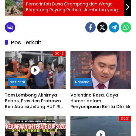
Pemerintah Desa Cirompang dan Warga
Bergotong Royong Perbaiki Jembatan yang
Sudah Setahun Terputus
Pos Terkait
0043
Nasional
Nasional
Tom Lembong Akhirnya
Valentino Resa, Gaya
Bebas, Presiden Prabowo
Humor dalam
Beri Abolisi Jelang HUT RI
Penyampaian Berita Dikritik
ke-80
0001