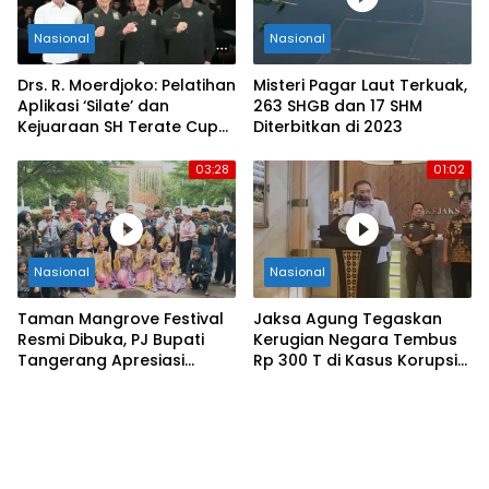
Nasional
Nasional
Drs. R. Moerdjoko: Pelatihan
Misteri Pagar Laut Terkuak,
Aplikasi ‘Silate’ dan
263 SHGB dan 17 SHM
Kejuaraan SH Terate Cup
Diterbitkan di 2023
2025 Siap Cetak Atlet
Unggul
03:28
01:02
Nasional
Nasional
Taman Mangrove Festival
Jaksa Agung Tegaskan
Resmi Dibuka, PJ Bupati
Kerugian Negara Tembus
Tangerang Apresiasi
Rp 300 T di Kasus Korupsi
Nasional Xpos
Timah