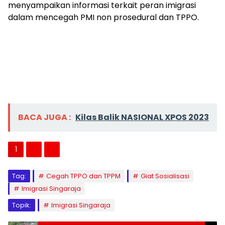
menyampaikan informasi terkait peran imigrasi
dalam mencegah PMI non prosedural dan TPPO.
BACA JUGA :
Kilas Balik NASIONAL XPOS 2023
1
2
»
Tag:
Cegah TPPO dan TPPM
Giat Sosialisasi
Imigrasi Singaraja
Topik:
Imigrasi Singaraja