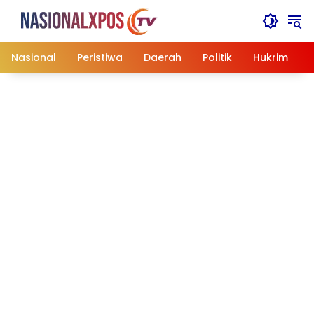
Langsung
ke
konten
Nasional
Peristiwa
Daerah
Politik
Hukrim