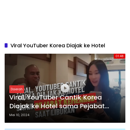
Viral YouTuber Korea Diajak ke Hotel
01:48
Daerah
Viral, YouTuber Cantik Korea
Diajak ke Hotel sama Pejabat
Kemenhub Saat Liburan
Mei 10, 2024