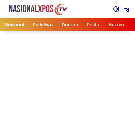
Langsung
ke
konten
Nasional
Peristiwa
Daerah
Politik
Hukrim