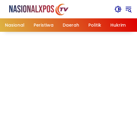
Langsung
ke
konten
Nasional
Peristiwa
Daerah
Politik
Hukrim