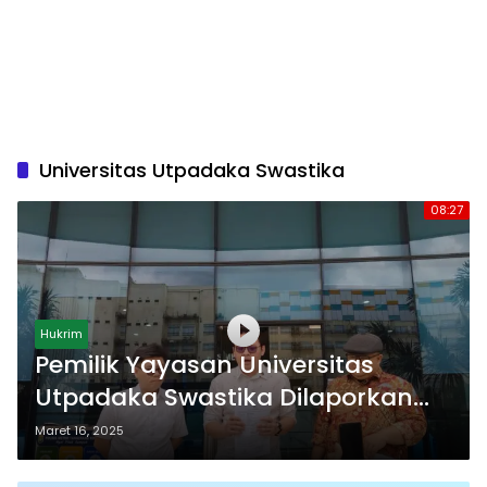
Universitas Utpadaka Swastika
08:27
Hukrim
Pemilik Yayasan Universitas
Utpadaka Swastika Dilaporkan
Polisi Karena Utang Sewa Miliaran
Maret 16, 2025
Rupiah