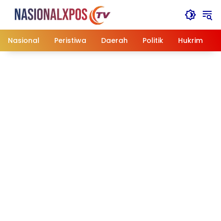
Langsung
ke
konten
Nasional
Peristiwa
Daerah
Politik
Hukrim