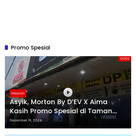
Promo Spesial
0059
Hiburan
Asyik, Morton By D’EV X Aima
Kasih Promo Spesial di Taman
Mangrove Festival
Desember 18, 2024