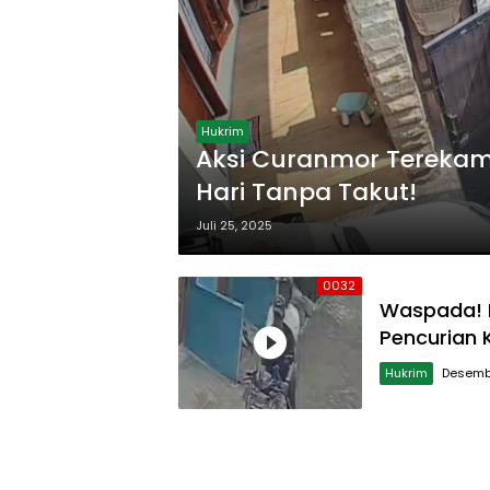
Hukrim
Aksi Curanmor Terekam 
Hari Tanpa Takut!
Juli 25, 2025
0032
Waspada! 
Pencurian
Hukrim
Desembe