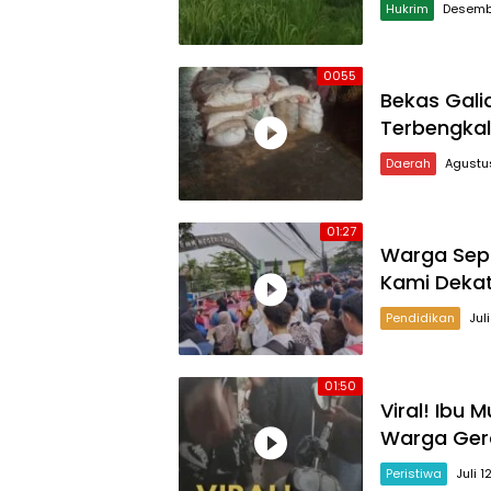
Hukrim
Desembe
0055
Bekas Gali
Terbengkala
Daerah
Agustus
01:27
Warga Sep
Kami Dekat
Pendidikan
Jul
01:50
Viral! Ibu
Warga Ger
Peristiwa
Juli 1