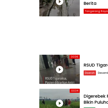
Berita
Tangerang Raya
0036
RSUD Tigara
Daerah
Desemb
0034
Digerebek 
Bikin Pulu