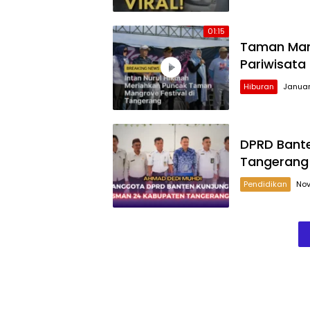
01:15
Taman Mang
Pariwisat
Hiburan
Januar
DPRD Bant
Tangerang
Pendidikan
Nov