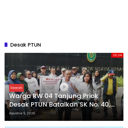
Desak PTUN
05:34
Daerah
Warga RW 04 Tanjung Priok
Desak PTUN Batalkan SK No. 40,
Nilai Proses Pemilihan Tidak Sah
Agustus 5, 2025