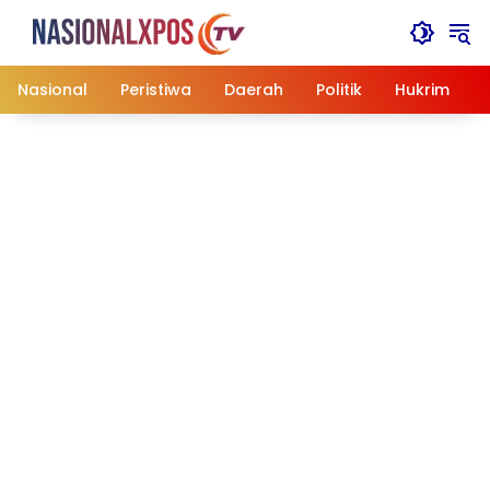
Langsung
ke
konten
Nasional
Peristiwa
Daerah
Politik
Hukrim