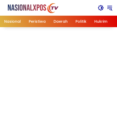
Langsung
ke
konten
Nasional
Peristiwa
Daerah
Politik
Hukrim