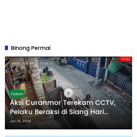
Binong Permai
01:02
Hukrim
Aksi Curanmor Terekam CCTV,
Pelaku Beraksi di Siang Hari
Tanpa Takut!
Juli 25, 2025