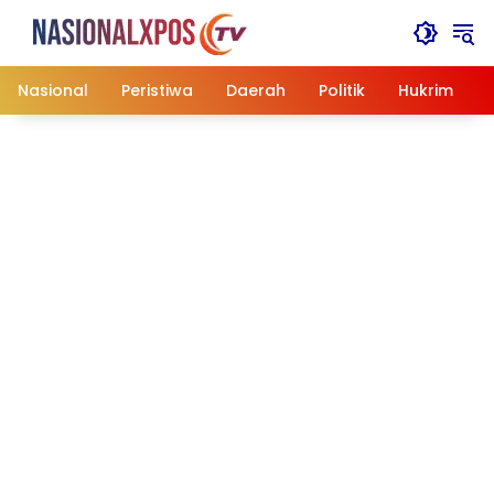
Langsung
ke
konten
Nasional
Peristiwa
Daerah
Politik
Hukrim