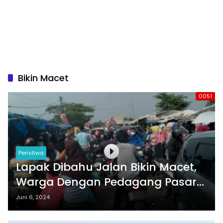
Bikin Macet
0051
Peristiwa
Lapak Dibahu Jalan Bikin Macet,
Warga Dengan Pedagang Pasar
Sentiong Terlibat Cekcok
Juni 6, 2024