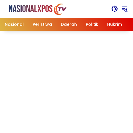
Langsung
ke
konten
Nasional
Peristiwa
Daerah
Politik
Hukrim