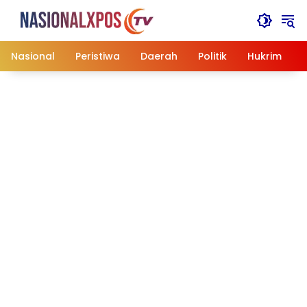
Langsung
ke
konten
Nasional
Peristiwa
Daerah
Politik
Hukrim