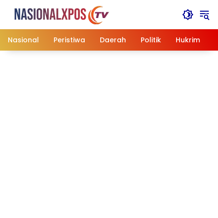
Langsung
ke
konten
Nasional
Peristiwa
Daerah
Politik
Hukrim