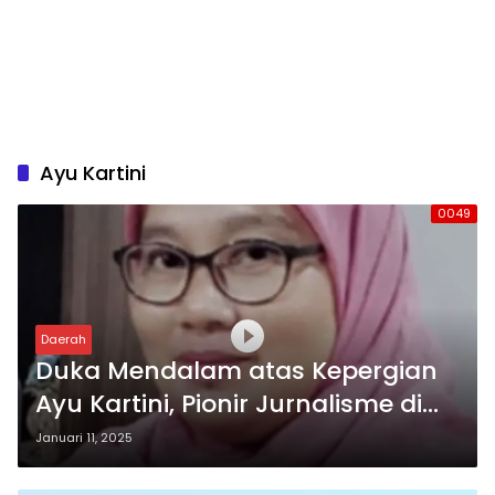
Ayu Kartini
0049
Daerah
Duka Mendalam atas Kepergian
Ayu Kartini, Pionir Jurnalisme di
Tangerang
Januari 11, 2025