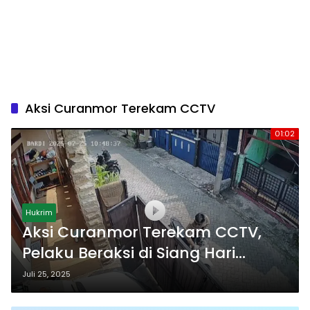
Aksi Curanmor Terekam CCTV
01:02
Hukrim
Aksi Curanmor Terekam CCTV,
Pelaku Beraksi di Siang Hari
Tanpa Takut!
Juli 25, 2025