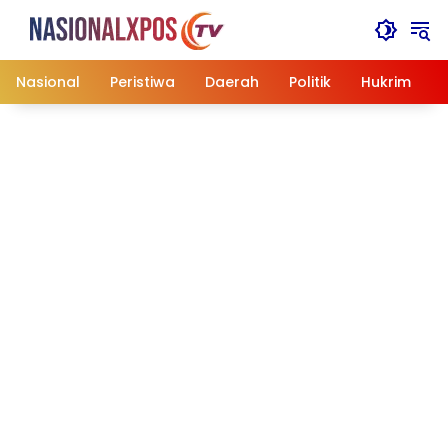
Langsung
ke
konten
Nasional
Peristiwa
Daerah
Politik
Hukrim