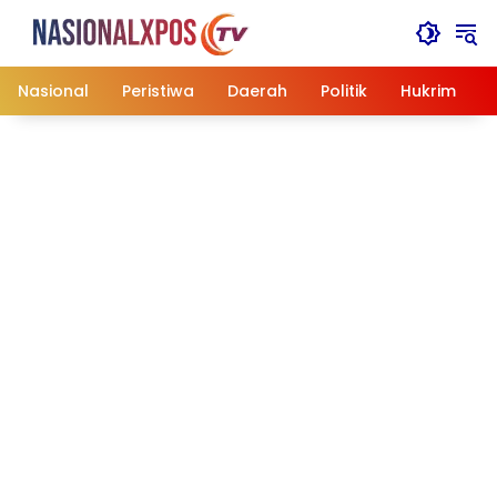
Langsung
ke
konten
Nasional
Peristiwa
Daerah
Politik
Hukrim