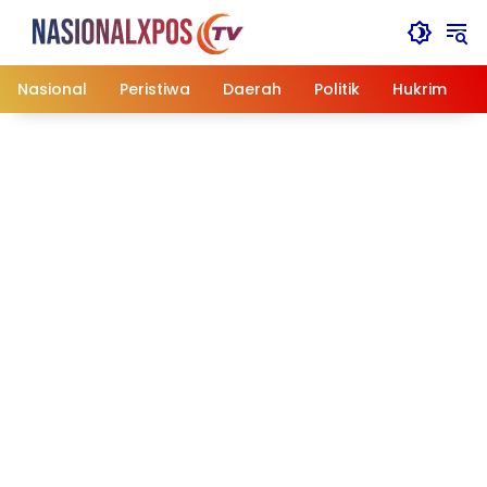
Langsung
ke
konten
Nasional
Peristiwa
Daerah
Politik
Hukrim